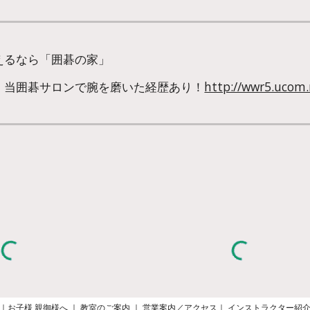
えるなら「囲碁の家」
。当囲碁サロンで腕を磨いた経歴あり！
http://wwr5.ucom.n
｜
お子様 親御様へ
｜
教室のご案内
｜
営業案内／アクセス
｜
インストラクター紹