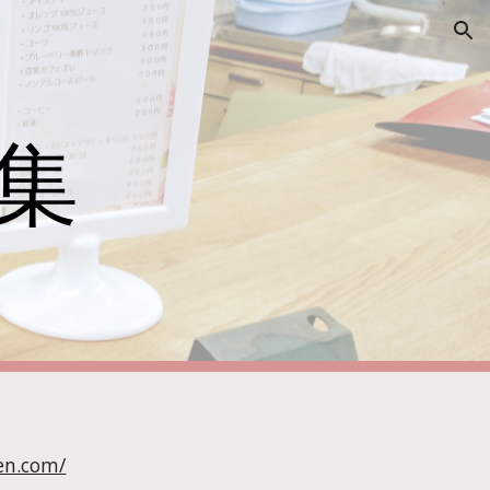
ion
集
en.com/